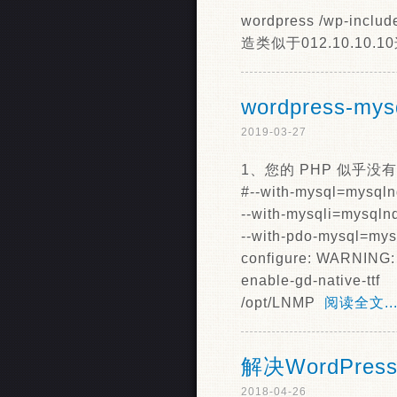
wordpress /wp-in
造类似于012.10.10
wordpress-my
2019-03-27
1、您的 PHP 似乎没有
#--with-mysql=mys
--with-mysqli=mysqlnd
--with-pdo-mysql=mys
configure: WARNING: u
enable-gd-native-ttf
/opt/LNMP
阅读全文..
解决WordPr
2018-04-26