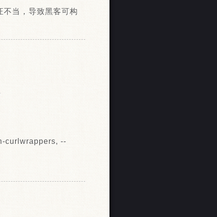
输入IP验证不当，导致黑客可构
p
-curlwrappers, --