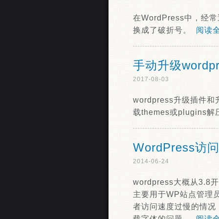
在WordPress中
换成了破折号。
阅读全
手动升级wordpre
2017-08-03
wordpress升级插
载themes或plugin
WordPress
2014-06-24
wordpress大概从3.
主要用于WP站点管理员
者访问速度过慢的情况
载字体的问题。
阅读全