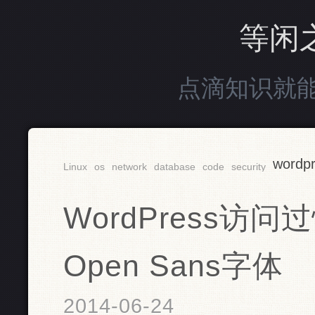
等闲
点滴知识就
wordp
Linux
os
network
database
code
security
WordPress访
Open Sans字体
2014-06-24