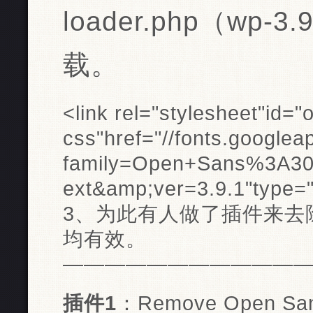
loader.php（wp
载。
<
link
rel
=
"stylesheet"
id
=
"
css"
href
=
"//fonts.googlea
family=Open+Sans%3A30
ext&amp;ver=3.9.1"
type
=
3、为此有人做了插件来去
均有效。
———————————
插件1
：Remove Open Sans