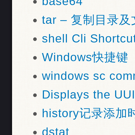
base64
tar – 复制目录
shell Cli Shortcu
Windows快捷键
windows sc co
Displays the UU
history记录添
dstat