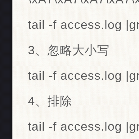
tail -f access.log |g
3、忽略大小写
tail -f access.log |g
4、排除
tail -f access.log |