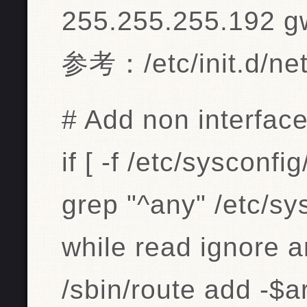
255.255.255.192 g
参考：/etc/init.d/ne
# Add non interface-
if [ -f /etc/sysconfi
grep "^any" /etc/sys
while read ignore a
/sbin/route add -$a