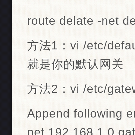
route delate -net d
方法1：vi /etc/de
就是你的默认网关
方法2：vi /etc/gate
Append following en
net 192.168.1.0 ga