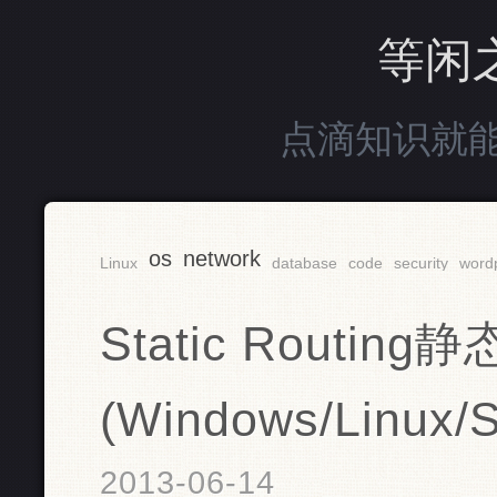
等闲
点滴知识就
os
network
Linux
database
code
security
word
Static Routing
(Windows/Linux/S
2013-06-14