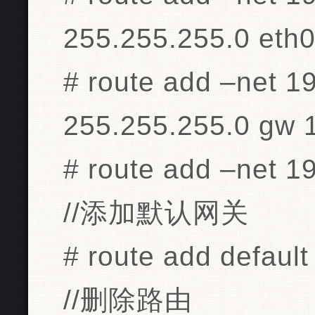
255.255.255.0 eth
# route add –net 1
255.255.255.0 gw 
# route add –net 1
//添加默认网关
# route add defaul
//删除路由