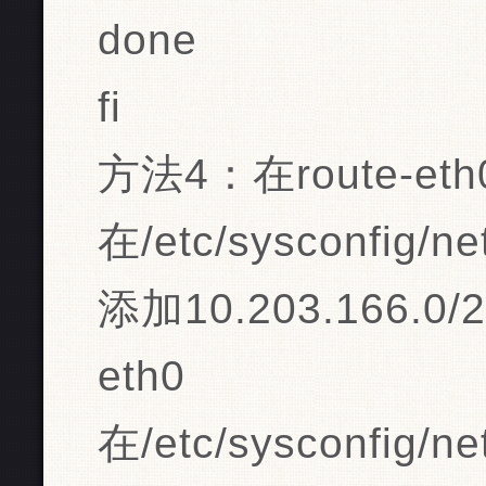
done
fi
方法4：在route-et
在/etc/sysconfig/net
添加10.203.166.0/25
eth0
在/etc/sysconfig/net