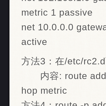
metric 1 passive
net 10.0.0.0 gatew
active
方法3：在/etc/rc2.d
内容: route add -n
hop metric
方法4：route -p add