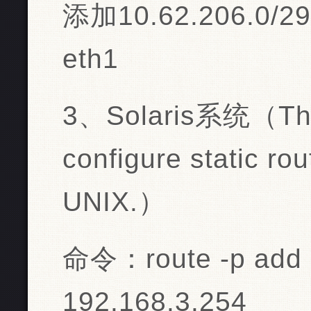
添加10.62.206.0/29 
eth1
3、Solaris系统（Ther
configure static ro
UNIX.）
命令：route -p add 
192.168.3.254