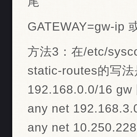
尾
GATEWAY=gw-ip 
方法3：在/etc/syscon
static-routes的写法
192.168.0.0/16 g
any net 192.168.3.
any net 10.250.22