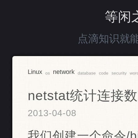
等闲
点滴知识就
Linux
network
os
database
code
security
wor
netstat统计连接数
2013-04-08
我们创建一个命令/bin