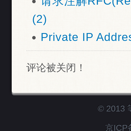
请求注解RFC(Requ
(2)
Private IP Add
评论被关闭！
© 201
京ICP