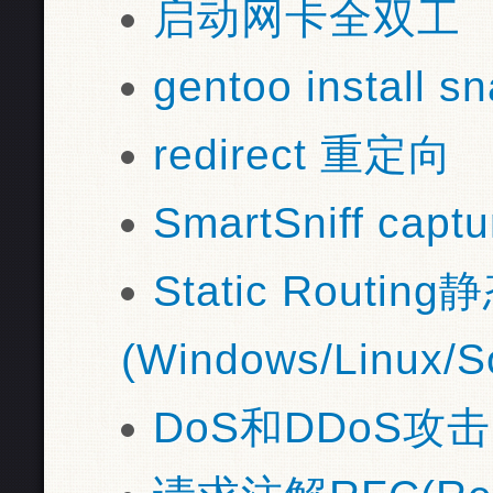
启动网卡全双工
gentoo install s
redirect 重定向
SmartSniff captu
Static Routin
(Windows/Linux/So
DoS和DDoS攻击