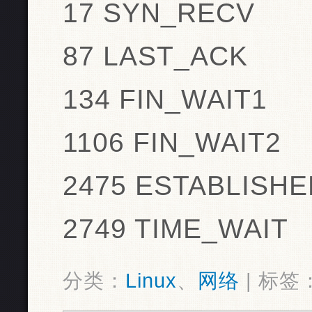
17 SYN_RECV
87 LAST_ACK
134 FIN_WAIT1
1106 FIN_WAIT2
2475 ESTABLISHE
2749 TIME_WAIT
分类：
Linux
、
网络
| 标签