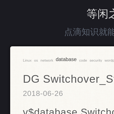
等闲
点滴知识就
database
Linux
os
network
code
security
wordp
DG Switchover
2018-06-26
v$database Swit