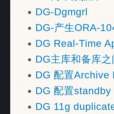
DG-Dgmgrl
DG-产生ORA-1
DG Real-Time
DG主库和备库之
DG 配置Archive
DG 配置standby 
DG 11g duplica