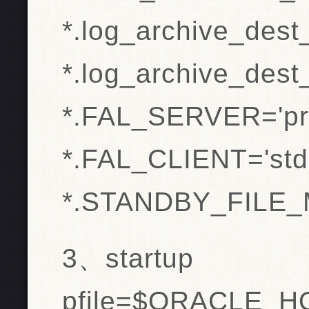
*.log_archive_des
*.log_archive_des
*.FAL_SERVER='pr
*.FAL_CLIENT='std
*.STANDBY_FILE
3、startup
pfile=$ORACLE_HO