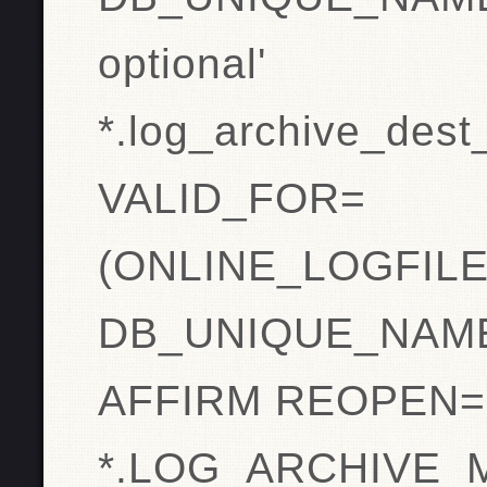
optional'
*.log_archive_des
VALID_FOR=
(ONLINE_LOGFIL
DB_UNIQUE_NAME
AFFIRM REOPEN=
*.LOG_ARCHIVE