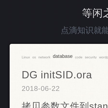
等闲
点滴知识就
database
Linux
os
network
code
security
wordp
DG initSID.ora
2018-06-22
拷贝参数文件到standby