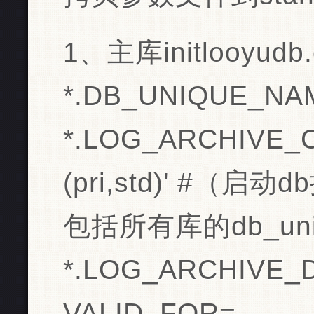
1、主库initlooyudb.
*.DB_UNIQUE_NAM
*.LOG_ARCHIVE_
(pri,std)' #（启
包括所有库的db_uni
*.LOG_ARCHIVE_DE
VALID_FOR=