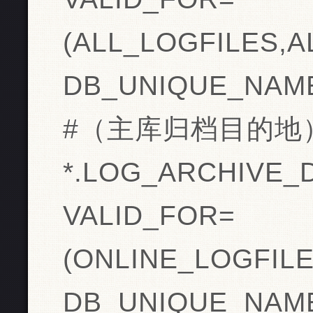
(ALL_LOGFILES,A
DB_UNIQUE_NAME=p
#（主库归档目的地
*.LOG_ARCHIVE_D
VALID_FOR=
(ONLINE_LOGFIL
DB_UNIQUE_NAME