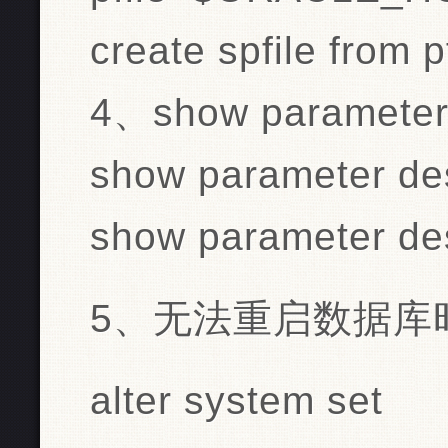
create spfile from pf
4、show parameter
show parameter de
show parameter de
5、无法重启数据库时
alter system set