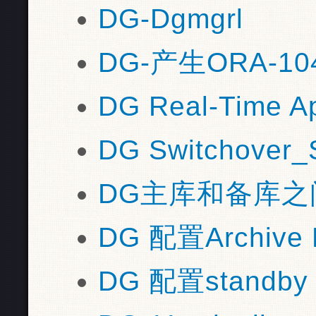
DG-Dgmgrl
DG-产生ORA-1
DG Real-Time
DG Switchove
DG主库和备库之
DG 配置Archive
DG 配置standby 