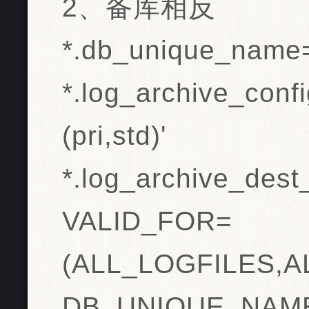
2、备库相反
*.db_unique_name
*.log_archive_con
(pri,std)'
*.log_archive_des
VALID_FOR=
(ALL_LOGFILES,A
DB_UNIQUE_NAME=