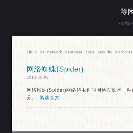
等
点滴知识
Linux
os
network
database
code
security
wordpres
网络蜘蛛(Spider)
2013-05-08
网络蜘蛛(Spider)网络爬虫也叫网络蜘蛛是
分。
阅读全文...