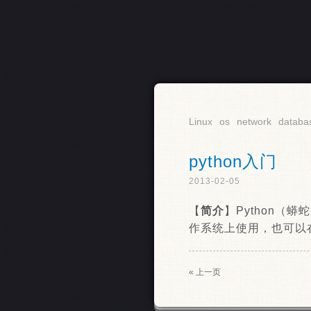
RSS
Linux
os
network
databa
python入门
2013-02-05
【
简介
】Python（蟒
作系统上使用，也可以在
« 上一页