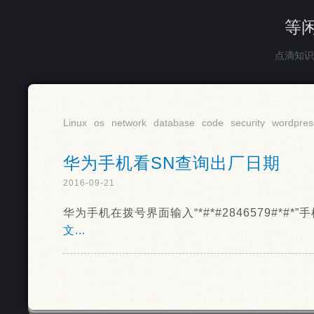
等
点滴知识
Linux
os
network
database
code
security
wordpres
华为手机看SN查询出厂日期
2016-09-21
华为手机在拨号界面输入“*#*#2846579#*
文...