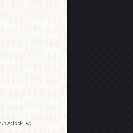
in/hwclock -w;