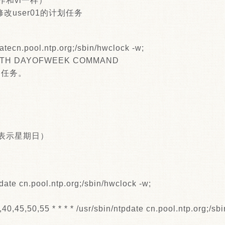
（操作和vi一样）
 -e 修改user01的计划任务
pdatecn.pool.ntp.org;/sbin/hwclock -w;
NTH DAYOFWEEK COMMAND
划任务。
0表示星期日）
tpdate cn.pool.ntp.org;/sbin/hwclock -w;
40,45,50,55 * * * * /usr/sbin/ntpdate cn.pool.ntp.org;/sb