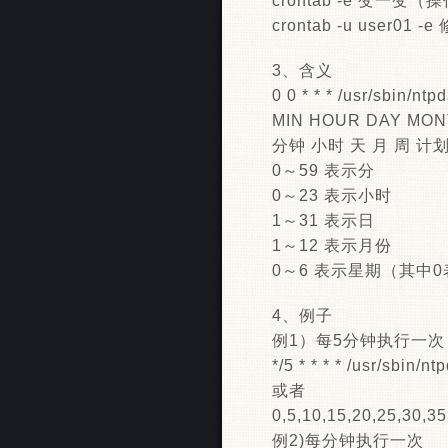
crontab -e 变一变
crontab -u user01
3、含义
0 0 * * * /usr/sbin/nt
MIN HOUR DAY MO
分钟 小时 天 月 周 计
0～59 表示分
0～23 表示小时
1～31 表示日
1～12 表示月份
0～6 表示星期（其中
4、例子
例1）每5分钟执行一次
*/5 * * * * /usr/sbin/n
或者
0,5,10,15,20,25,30,35,
例2)每分钟执行一次