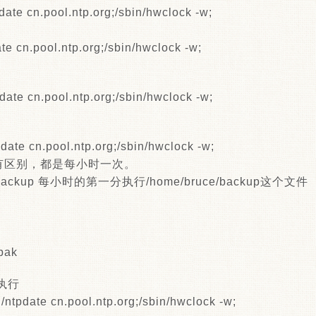
tpdate cn.pool.ntp.org;/sbin/hwclock -w;
date cn.pool.ntp.org;/sbin/hwclock -w;
tpdate cn.pool.ntp.org;/sbin/hwclock -w;
tpdate cn.pool.ntp.org;/sbin/hwclock -w;
没有区别，都是每小时一次。
ruce/backup 每小时的第一分执行/home/bruce/backup这个文件
/bak
0执行
in/ntpdate cn.pool.ntp.org;/sbin/hwclock -w;