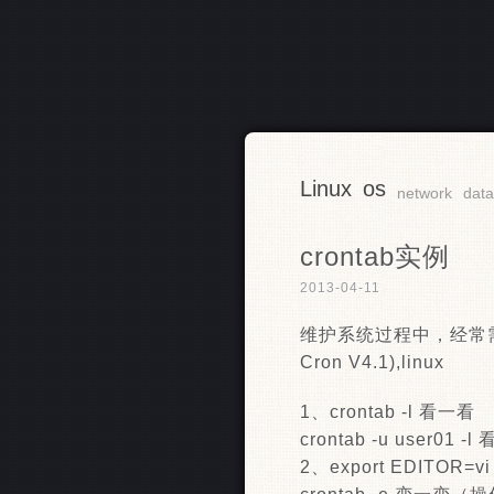
Linux
os
RSS
network
dat
crontab实例
2013-04-11
维护系统过程中，经常需要添加计划任
Cron V4.1),linux
1、crontab -l 看一看
crontab -u user01
2、export EDITOR=vi