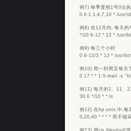
例7) 每季度初1号0点
0 0 1 1,4,7,10 * /usr/
例8) 在12月内, 每天的早
*/20 6-12 * 12 * /usr/
例9) 每三个小时
0 6-12/3 * 12 * /usr/b
例10) 周一到周五每天下午 
0 17 * * 1-5 mail -s
例11) 每月的1、11、
30 6 */10 * * ls
例12) 在hp unix,
0,20,40 * * * *
例13) 用cp /dev/nu