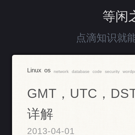
等闲
点滴知识就
Linux
os
network
database
code
security
wordp
GMT，UTC，DS
详解
2013-04-01