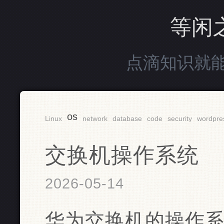
等闲
点滴知识就
os
Linux
network
database
code
security
wordpre
交换机操作系统
2026-05-14
华为交换机的操作