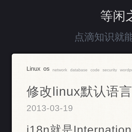
等闲
点滴知识就
Linux
os
network
database
code
security
wordp
修改linux默认语言i
2013-03-19
i18n就是Internati