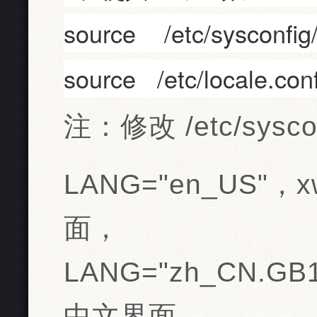
source /etc/sysconfig
source /etc/locale.con
注：修改 /etc/sysco
LANG="en_US"
面，
LANG="zh_CN.GB
中文界面。