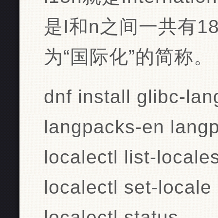
是I和n之间一共有18
为“国际化”的简称。
dnf install glibc-l
langpacks-en lang
localectl list-locale
localectl set-local
localectl status