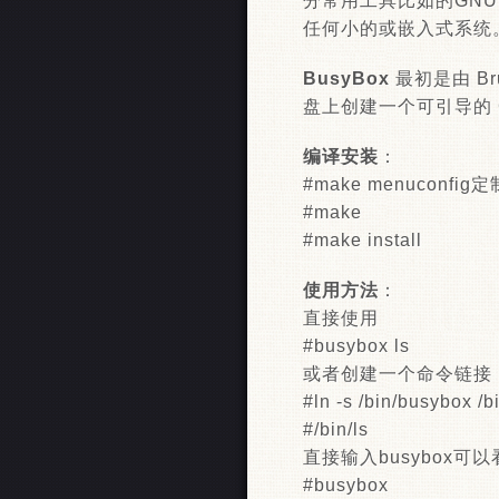
分常用工具比如的GNU fi
任何小的或嵌入式系统
BusyBox
最初是由 Bru
盘上创建一个可引导的 G
编译安装
：
#make menucon
#make
#make install
使用方法
：
直接使用
#busybox ls
或者创建一个命令链接
#ln -s /bin/busybox /bi
#/bin/ls
直接输入busybox可
#busybox