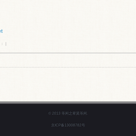
et
： |
© 2013 等闲之辈莫等闲.
京ICP备13008782号