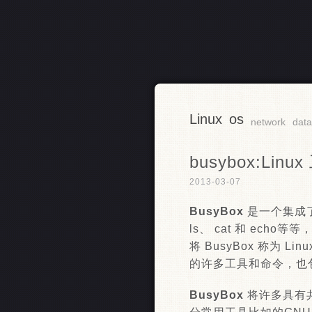
Linux
os
RSS
network
dat
busybox:Li
2013-03-07
BusyBox
是一个集成了
ls、 cat 和 echo
将 BusyBox 称为 
的许多工具和命令，也包含了
BusyBox
将许多具有