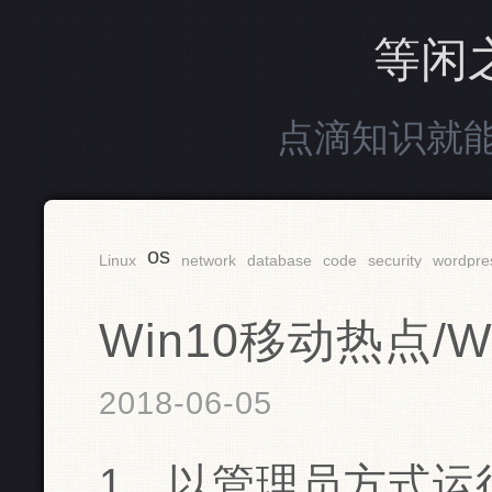
等闲
点滴知识就
os
Linux
network
database
code
security
wordpre
Win10移动热点/W
2018-06-05
1、以管理员方式运行