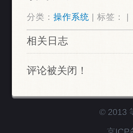
分类：
操作系统
| 标签： |
相关日志
评论被关闭！
© 201
京ICP