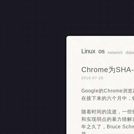
Linux
os
RSS
network
dat
Chrome为SH
2016-07-20
Google的Chrom
在接下来的六个月中，针
随着时间的流逝，一些
和实现弱点的暴力猜解攻
年之久了，Bruce 