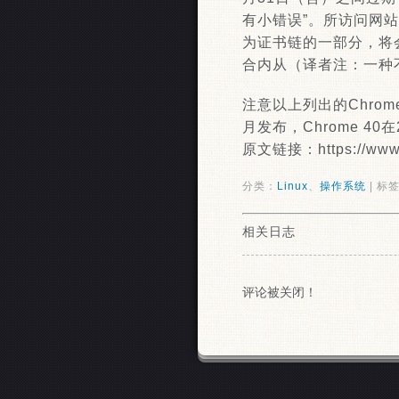
有小错误”。所访问网站
为证书链的一部分，将
合内从（译者注：一种
注意以上列出的Chrom
月发布，Chrome 40
原文链接：https://www.i
分类：
Linux
、
操作系统
| 标签
相关日志
评论被关闭！