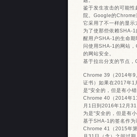
题。
鉴于发生攻击的可能性
院。Google的Chr
它采用了不一样的显示
为了使那些依赖SHA-
醒用户SHA-1的生
问使用SHA-1的网站
的网站安全。
基于拉出分支的节点，G
Chrome 39（2
证书）如果在2017年
是“安全的，但是有小错
Chrome 40（20
月1日到2016年12
为是“安全的，但是有小
基于SHA-1的签名作
Chrome 41（20
月31日（含）之间过期