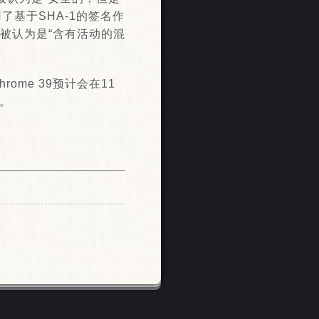
了基于SHA-1的签名作
被认为是“含有活动的混
ome 39预计会在11
布。