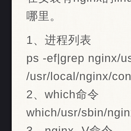
哪里。
1、进程列表
ps -ef|grep nginx/u
/usr/local/nginx/co
2、which命令
which/usr/sbin/ngi
3、nginx -V命令