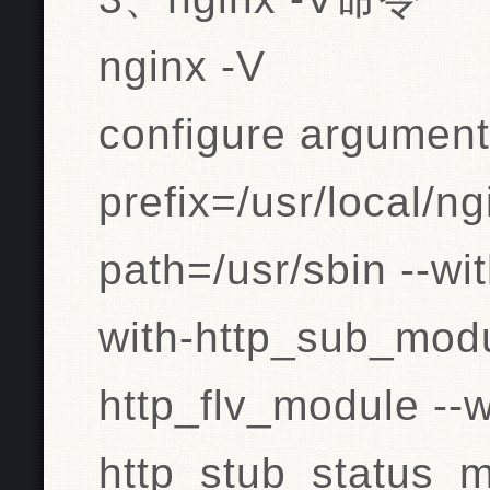
nginx -V
configure arguments
prefix=/usr/local/ng
path=/usr/sbin --wi
with-http_sub_modu
http_flv_module --w
http_stub_status_mo