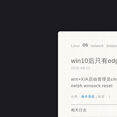
os
RSS
Linux
network
datab
win10后只有e
2015-08-12
win+X/A启动管理员cm
netsh winsock reset
分类：
操作系统
| 标签： |
相关日志