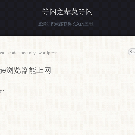
等闲之辈莫等闲
点滴知识就能获得长久的应用。
ase
code
security
wordpress
dge浏览器能上网
d: