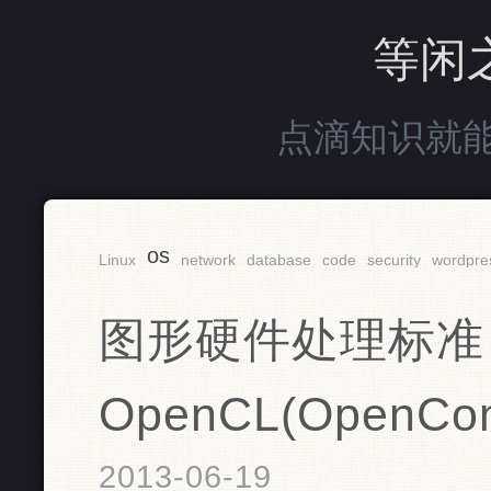
等闲
点滴知识就
os
Linux
network
database
code
security
wordpre
图形硬件处理标准
OpenCL(OpenCom
2013-06-19