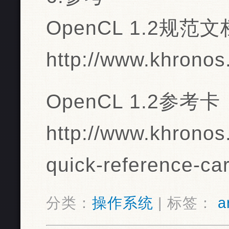
OpenCL 1.2规
http://www.khronos.
OpenCL 1.2参考卡
http://www.khronos.
quick-reference-ca
分类：
操作系统
| 标签：
a