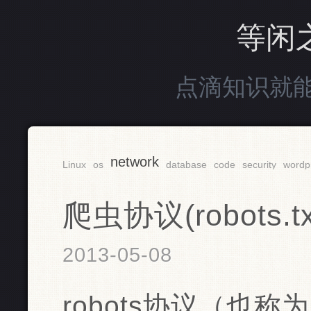
等闲
点滴知识就
network
Linux
os
database
code
security
wordp
爬虫协议(robots.tx
2013-05-08
robots协议（也