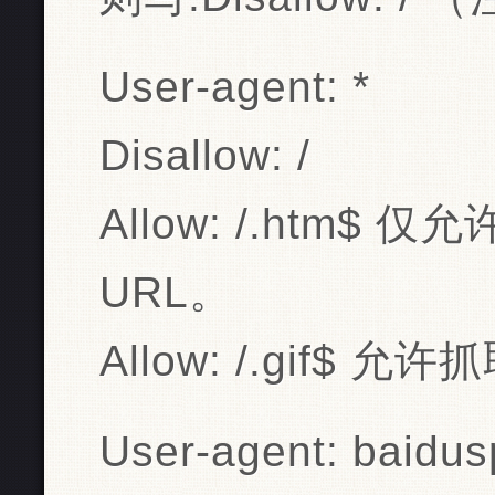
User-agent: *
Disallow: /
Allow: /.htm$ 
URL。
Allow: /.gif$ 
User-agent: baidus