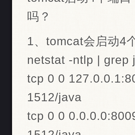
吗？
1、tomcat会启动
netstat -ntlp | grep
tcp 0 0 127.0.0.1:
1512/java
tcp 0 0 0.0.0.0:800
1512/java