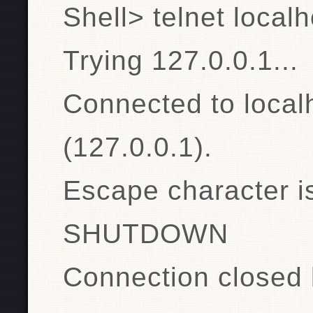
Shell> telnet local
Trying 127.0.0.1...
Connected to local
(127.0.0.1).
Escape character is 
SHUTDOWN
Connection closed 