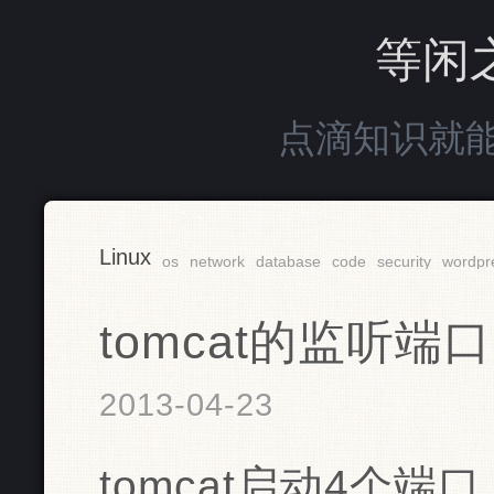
等闲
点滴知识就
Linux
os
network
database
code
security
wordpr
tomcat的监听端口
2013-04-23
tomcat启动4个