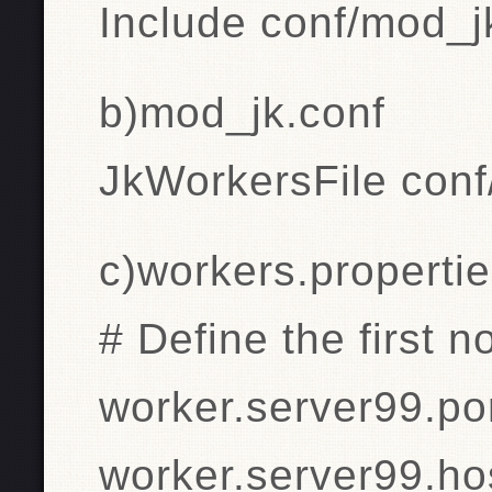
Include conf/mod_j
b)mod_jk.conf
JkWorkersFile conf
c)workers.properti
# Define the first n
worker.server99.po
worker.server99.h