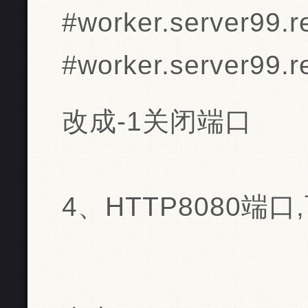
#worker.server99.r
#worker.server99.r
改成-1关闭端口
4、HTTP8080端