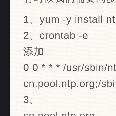
1、yum -y install n
2、crontab -e
添加
0 0 * * * /usr/sbin/
cn.pool.ntp.org;/sb
3、
cn.pool.ntp.org