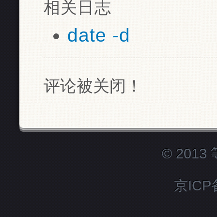
相关日志
date -d
评论被关闭！
© 201
京ICP