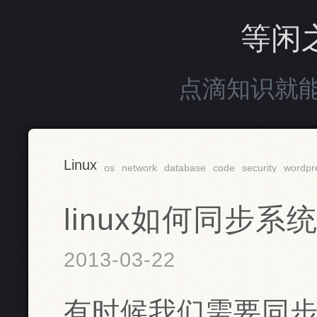
等闲
点滴知识就
Linux
os
network
database
code
security
wordpr
linux如何同步系
2013-03-22
有时候我们需要同步