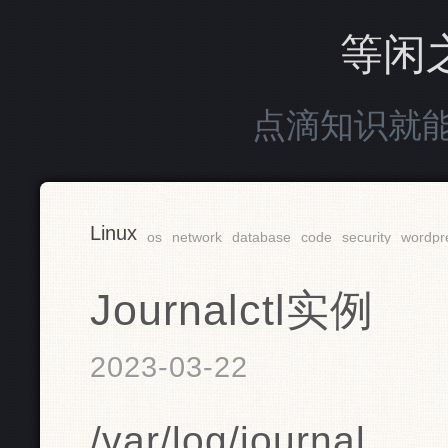
等闲
点滴知识就
Linux
os
network
database
code
security
wordpr
Journalctl实例
2023-03-22
/var/log/journal