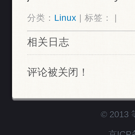
分类：
Linux
| 标签： |
相关日志
评论被关闭！
© 201
京ICP