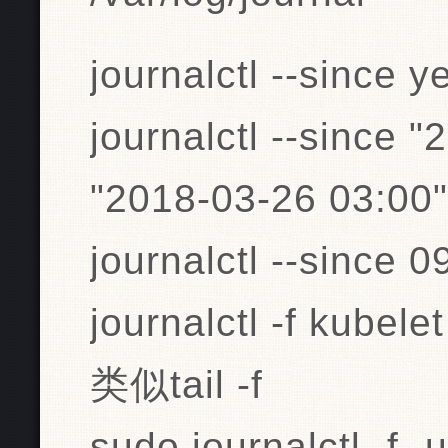
journalctl --since y
journalctl --since "
"2018-03-26 03:00"
journalctl --since 0
journalctl -f kubelet
类似tail -f
sudo journalctl -f 