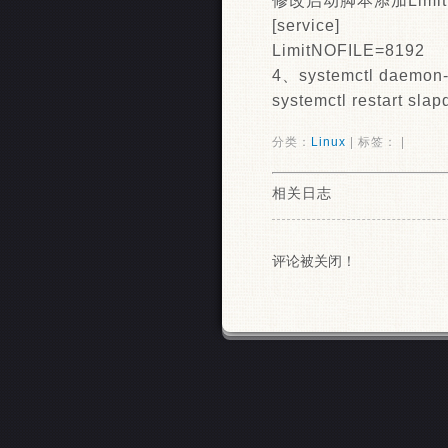
修改启动脚本添加Limit
[service]
LimitNOFILE=8192
4、systemctl daemon-
systemctl restart slap
分类：
Linux
| 标签： |
相关日志
评论被关闭！