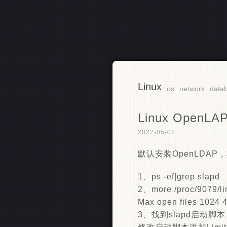
Linux
RSS
os
network
data
Linux OpenLAP
2022-05-08
默认安装OpenLDAP，其
1、ps -ef|grep slapd
2、more /proc/9079/li
Max open files 1024 4
3、找到slapd启动脚本，为/us