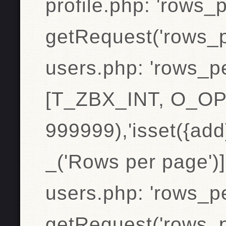
profile.php: 'rows_
getRequest('rows_
users.php: 'rows_p
[T_ZBX_INT, O_OP
999999),'isset({add}
_('Rows per page')]
users.php: 'rows_p
getRequest('rows_p