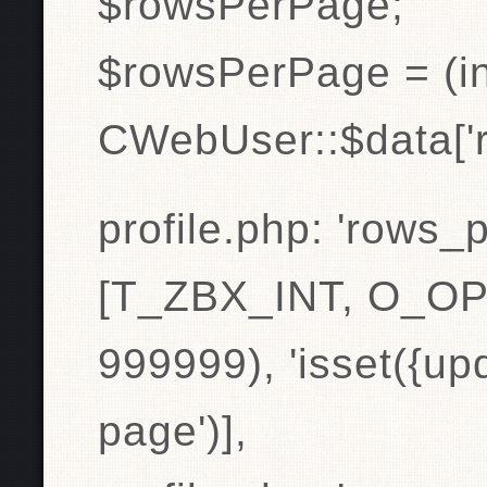
$rowsPerPage;
$rowsPerPage = (in
CWebUser::$data['
profile.php: 'rows_
[T_ZBX_INT, O_OP
999999), 'isset({up
page')],