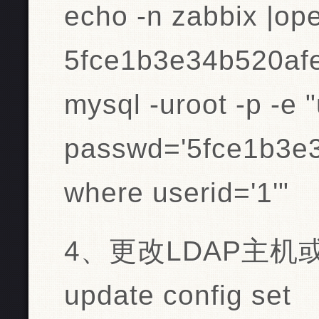
echo -n zabbix |op
5fce1b3e34b520af
mysql -uroot -p -e 
passwd='5fce1b3e3
where userid='1'"
4、更改LDAP主机或
update config set