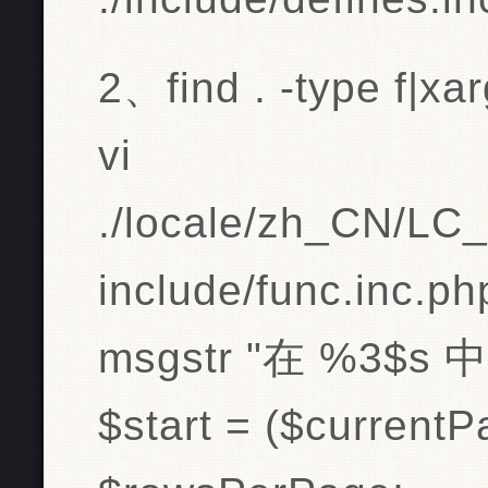
2、find . -type f|
vi
./locale/zh_CN/L
include/func.inc.p
msgstr "在 %3$s 
$start = ($currentPa