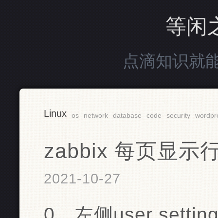
等闲
点滴知识就
Linux
os
network
database
code
security
wordpr
zabbix 每页显示
2021-10-27
0、左侧user setting/