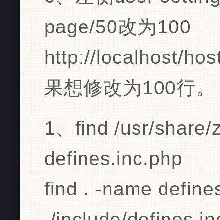
page/50改为100
http://localhos
果想修改为100行。
1、find /usr/share/
defines.inc.php
find . -name define
./include/defines.i