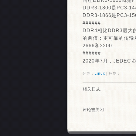
同理DDR3-1600就是P
DDR3-1800是PC3-14
DDR3-1866是PC3-15
######
DDR4相比DDR3最大
的两倍；更可靠的传输规
2666和3200
######
2020年7月，JEDE
分类：
Linux
| 标签： |
相关日志
评论被关闭！