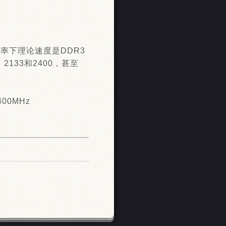
频率下理论速度是DDR3
133和2400，甚至
00MHz