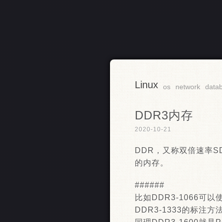
Linux
RSS
os
network
data
DDR3内存
2020-10-21
DDR，又称双倍速率SDR
的内存。
######
比如DDR3-1066可以
DDR3-1333的标注方