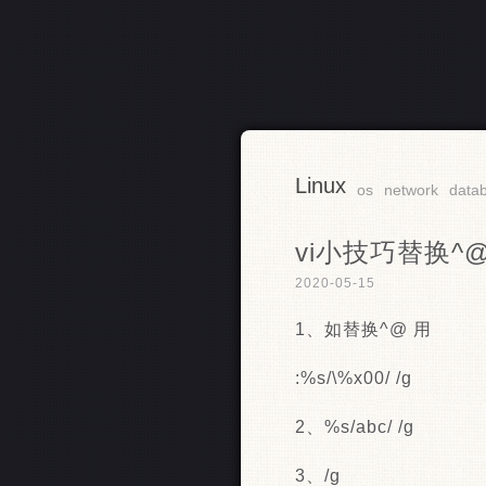
Linux
RSS
os
network
data
vi小技巧替换^
2020-05-15
1、如替换^@ 用
:%s/\%x00/ /g
2、%s/abc/ /g
3、/g