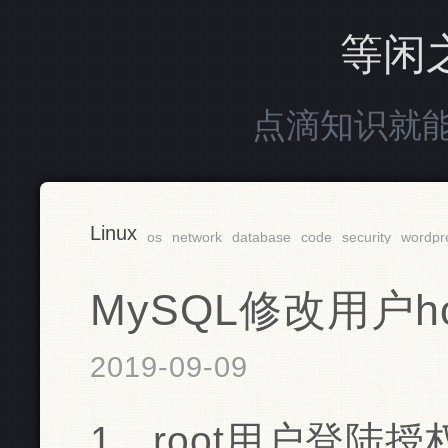
等闲
点滴知识就
Linux
os
network
database
code
security
wordpr
MySQL修改用户ho
2019-09-09
1、root用户登陆授