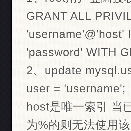
GRANT ALL PRIVIL
'username'@'host'
'password' WITH 
2、update mysql.use
user = 'username';
host是唯一索引 当
为%的则无法使用该