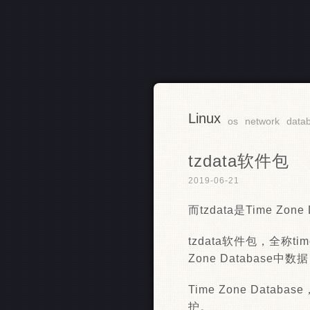
Linux
RSS
os
network
data
tzdata软件包
2019-06-21
而tzdata是Time Z
tzdata软件包，全称time
Zone Database中数据
Time Zone Dat
护。