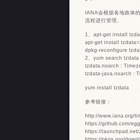
IANA会根据各地政体
流程进行管理。
1、apt-get install tzda
apt-get install tzdata
dpkg-reconfigure tzda
2、yum search tzdata
tzdata.noarch : Timez
tzdata-java.noarch : 
yum install tzdata
参考链接：
http://www.iana.org/t
https://github.com/egg
https://launchpad.net
https://pkgs.org/down