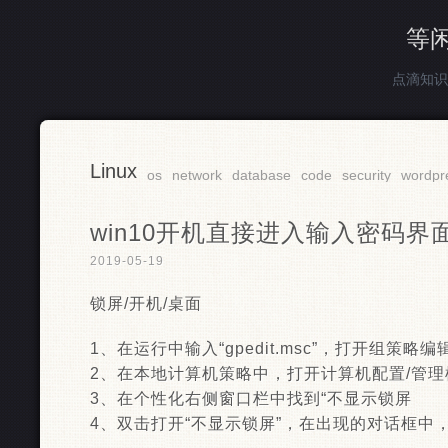
等
点滴知识
Linux
os
network
database
code
security
wordpr
win10开机直接进入输入密码界
2019-05-19
锁屏/开机/桌面
1、在运行中输入“gpedit.msc”，打开组策略编
2、在本地计算机策略中，打开计算机配置/管理
3、在个性化右侧窗口栏中找到“不显示锁屏
4、双击打开“不显示锁屏”，在出现的对话框中