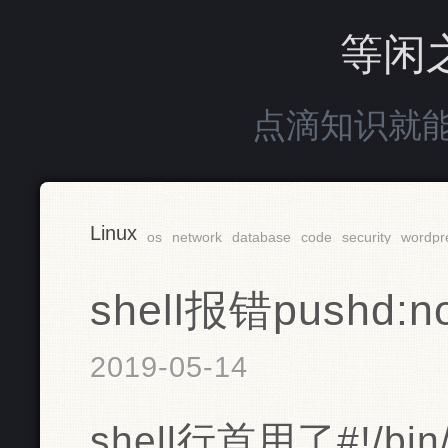
等闲
点滴知识就
Linux
os
network
database
code
security
wordpr
shell报错pushd:no
2019-05-14
shell行首用了#!/b