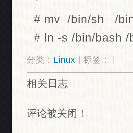
# mv
/bin/sh
/bi
# ln -s /bin/bash /
分类：
Linux
| 标签： |
相关日志
评论被关闭！