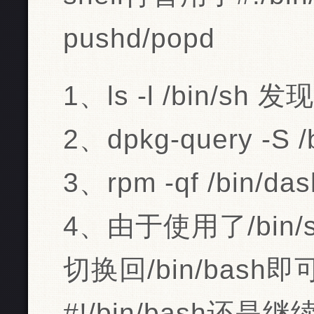
pushd/popd
1、ls -l /bin/sh 
2、dpkg-query -S /
3、rpm -qf /bin/das
4、由于使用了/bin/
切换回/bin/bash
#!/bin/bash还是