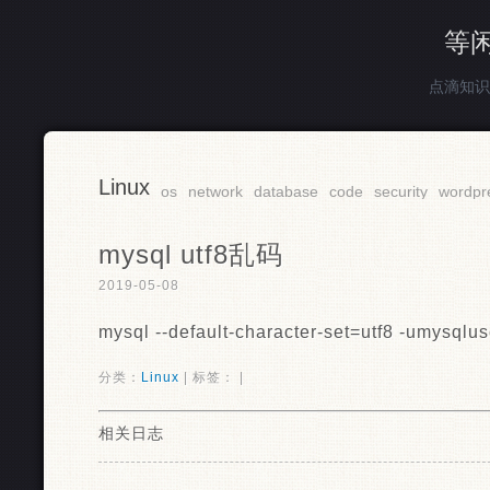
等
点滴知识
Linux
os
network
database
code
security
wordpr
mysql utf8乱码
2019-05-08
mysql --default-character-set=utf8 -umysqlus
分类：
Linux
| 标签： |
相关日志