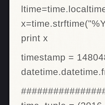
ltime=time.localti
x=time.strftime("%
print x
timestamp = 14804
datetime.datetime.
###############