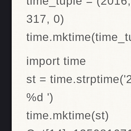
time_tuple = (2016,
317, 0)
time.mktime(time_t
import time
st = time.strptime(
%d ')
time.mktime(st)