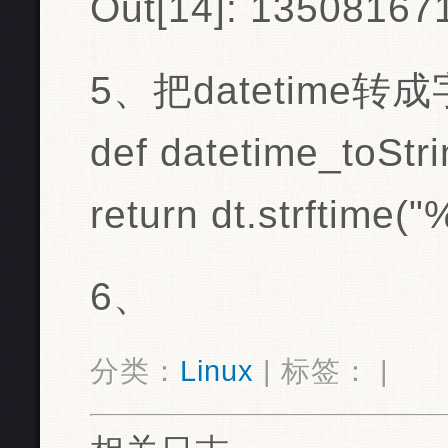
Out[14]: 13508167
5、把datetime转
def datetime_toStri
return dt.strftim
6、
分类：
Linux
| 标签： |