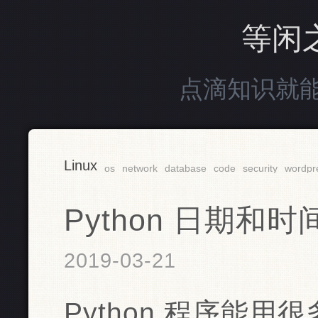
等闲
点滴知识就
Linux
os
network
database
code
security
wordpr
Python 日期和时
2019-03-21
Python 程序能