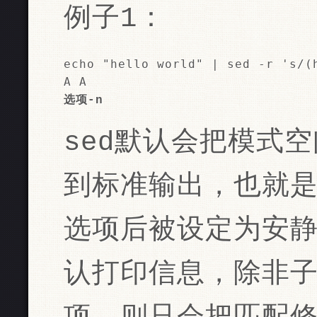
例子1：
echo "hello world" | sed -r 's/(h
sed默认会把模式
到标准输出，也就是
选项后被设定为安
认打印信息，除非