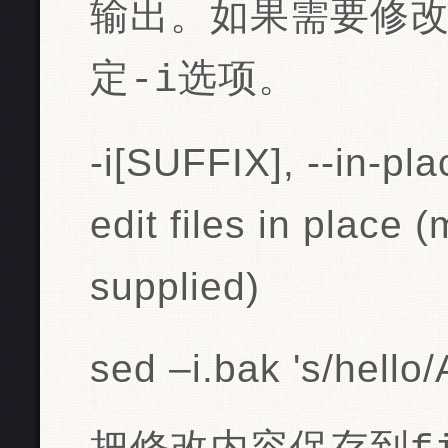
输出。如果需要修
定-i选项。
-i[SUFFIX], --in-p
edit files in place
supplied)
sed –i.bak 's/hello/A/