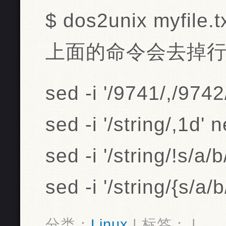
$ dos2unix myfile.t
上面的命令会去掉行
sed -i '/9741/,/9742
sed -i '/string/,1d' 
sed -i '/string/!s/a/
sed -i '/string/{s/a/
分类：
Linux
| 标签： |