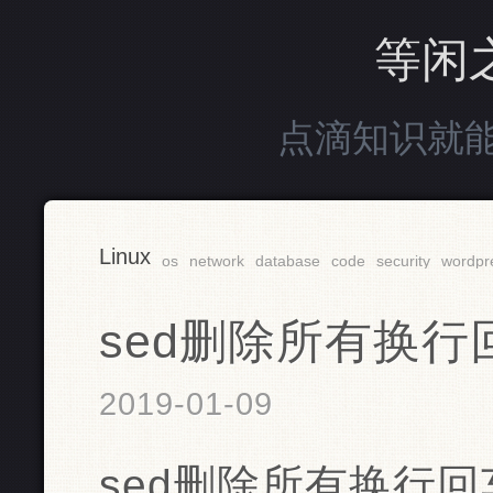
等闲
点滴知识就
Linux
os
network
database
code
security
wordpr
sed删除所有换行
2019-01-09
sed删除所有换行回