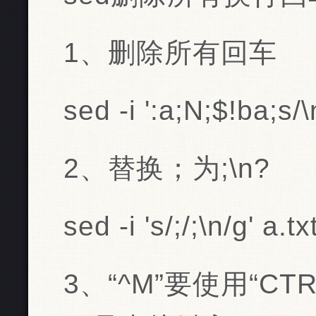
1、删除所有回车
sed -i ':a;N;$!ba;s/\n
2、替换；为;\n?
sed -i 's/;/;\n/g' a.tx
3、“^M”要使用“CTR