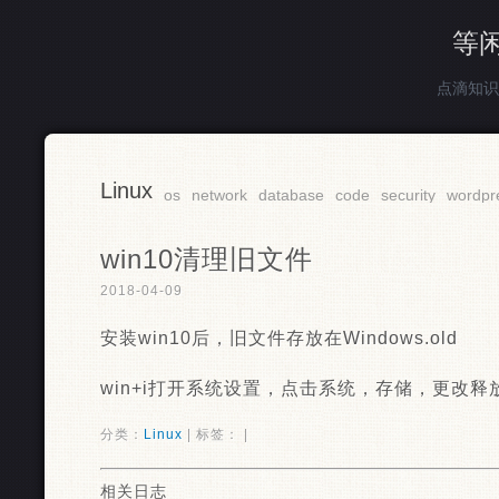
等
点滴知识
Linux
os
network
database
code
security
wordpr
win10清理旧文件
2018-04-09
安装win10后，旧文件存放在Windows.old
win+i打开系统设置，点击系统，存储，更改释
分类：
Linux
| 标签： |
相关日志