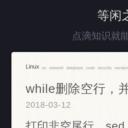
等闲
点滴知识就
Linux
os
network
database
code
security
wordpr
while删除空行
2018-03-12
打印非空尾行，sed -n '