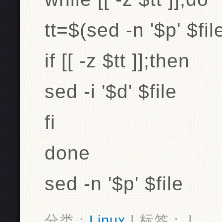
tt=$(sed -n '$p' $fil
if [[ -z $tt ]];then
sed -i '$d' $file
fi
done
sed -n '$p' $file
分类：
Linux
| 标签： |