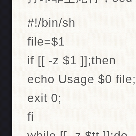
#!/bin/sh
file=$1
if [[ -z $1 ]];then
echo Usage $0 file;
exit 0;
fi
while [[ -z $tt ]];do