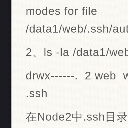
modes for file
/data1/web/.ssh/au
2、ls -la /data1/we
drwx------. 2 web
.ssh
在Node2中.ssh目