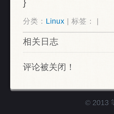
}
分类：
Linux
| 标签： |
相关日志
评论被关闭！
© 201