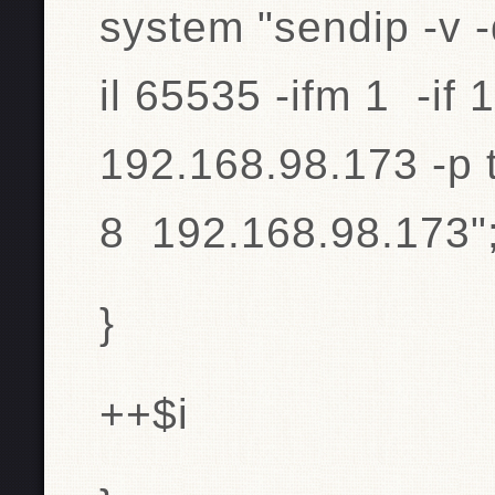
system "sendip -v -d
il 65535 -ifm 1 -if 1
192.168.98.173 -p tc
8 192.168.98.173"
}
++$i