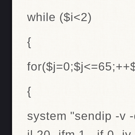
while ($i<2)
{
for($j=0;$j<=65;++$
{
system "sendip -v -d
il 20 -ifm 1 -if 0 -i