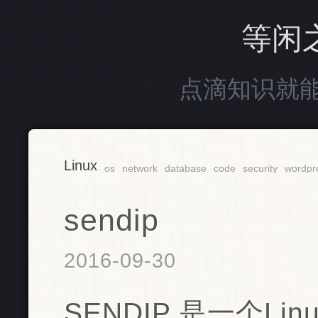
等闲
点滴知识就
Linux
os
network
database
code
security
wordpr
sendip
2016-09-30
SENDIP 是一个L