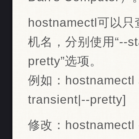
hostnamectl
机名，分别使用“--static
pretty”选项。
例如：hostnamectl sta
transient|--pretty]
修改：hostnamectl --