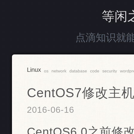
等闲
点滴知识就
Linux
os
network
database
code
security
wordpr
CentOS7修改主
2016-06-16
CentOS6.0之前修