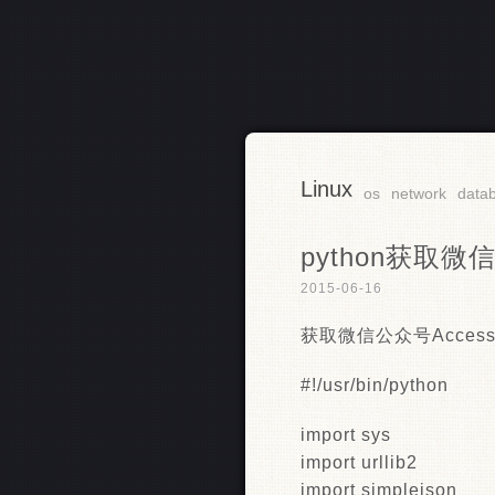
Linux
RSS
os
network
data
python获取微信
2015-06-16
获取微信公众号Access_
#!/usr/bin/python
import sys
import urllib2
import simplejson