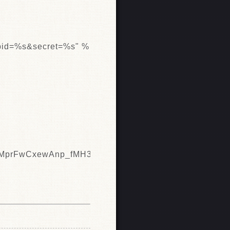
appid=%s&secret=%s" %
MprFwCxewAnp_fMH3vigPJJJp0d6j-