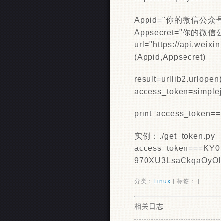
Appid="你的微信公众号
Appsecret="你的微信公
url="https://api.wei
(Appid,Appsecret)
result=urllib2.urlopen(
access_token=simplejs
print 'access_token=
实例：./get_token.py
access_token===KY
970XU3LsaCkqaOyO
分类：
Linux
| 标签： |
相关日志