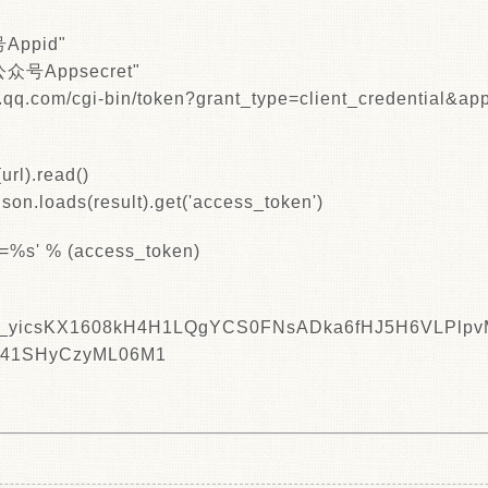
Appid"
众号Appsecret"
xin.qq.com/cgi-bin/token?grant_type=client_credential&
url).read()
on.loads(result).get('access_token')
==%s' % (access_token)
0_yicsKX1608kH4H1LQgYCS0FNsADka6fHJ5H6VLPlpv
l41SHyCzyML06M1