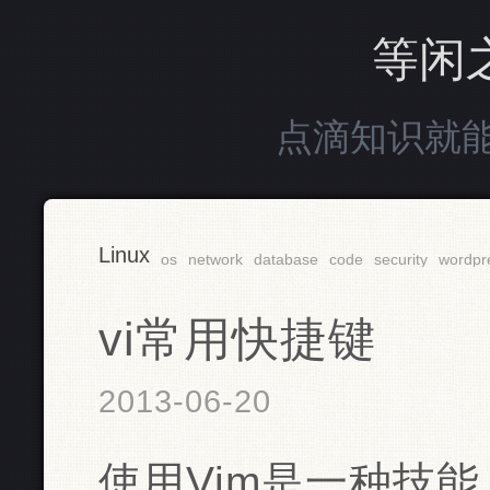
等闲
点滴知识就
Linux
os
network
database
code
security
wordpr
vi常用快捷键
2013-06-20
使用Vim是一种技能