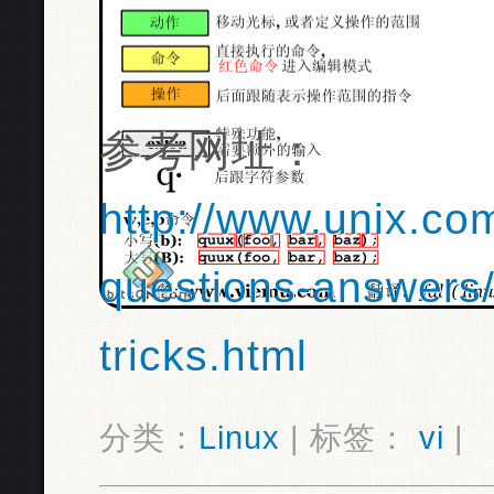
参考网址：
http://www.unix.co
questions-answers/
tricks.html
分类：
Linux
| 标签：
vi
|