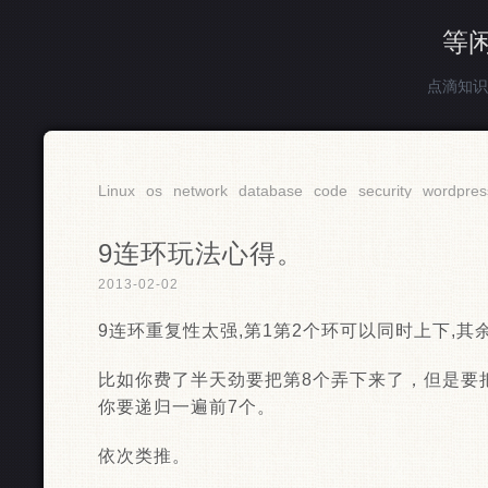
等
点滴知识
Linux
os
network
database
code
security
wordpres
9连环玩法心得。
2013-02-02
9连环重复性太强,第1第2个环可以同时上下,其
比如你费了半天劲要把第8个弄下来了，但是要
你要递归一遍前7个。
依次类推。