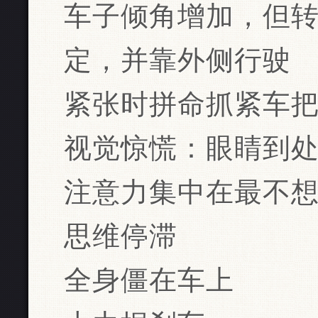
车子倾角增加，但
定，并靠外侧行驶
紧张时拼命抓紧车
视觉惊慌：眼睛到
注意力集中在最不
思维停滞
全身僵在车上