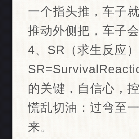
一个指头推，车子
推动外侧把，车子
4、SR（求生反应
SR=SurvivalRe
的关键，自信心，控
慌乱切油：过弯至
来。