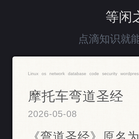
等闲
点滴知识就
Linux
os
network
database
code
security
wordpres
摩托车弯道圣经
2026-05-08
《弯道圣经》原名为《A T