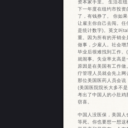
资本家手里。 生活在
下一年度在纽约市投资
了，有钱挣了。 你如果
让雇主你自己去闯。任何
是统计数字)。英文叫ta
重。因为所有的开销全
做事，少雇人。社会增
毕业后很难找到工作。
就闹事。失业率太高是
原因是在美国有工作做
疗管理人员就会先上网
那位美国医药人员会说
(美国医院院长大多不
考出了中国人的小肚鸡
窃喜。
中国人没医保，美国人
等死。你也要想一想这