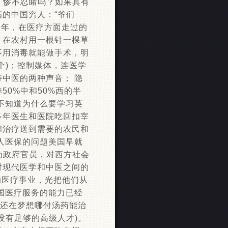
，惨不忍睹吗？如果真有
的中国穷人：“爷们
6年，在医疗方面走过的
；在农村用一根针一棵草
不用消毒就能做手术，明
个)；控制媒体，连医学
中医的两种声音； 隐
0%中和50%西的半
生不知道为什么要学习英
多年医生和医院吃回扣宰
和治疗送到需要的农民和
人医保的问题美国早就
为政府官员，对西方社会
对现代医学和中医之间的
的医疗事业，光把他们从
国医疗服务的能力已经
人还在梦想哪付汤药能治
没有足够的高级人才)。