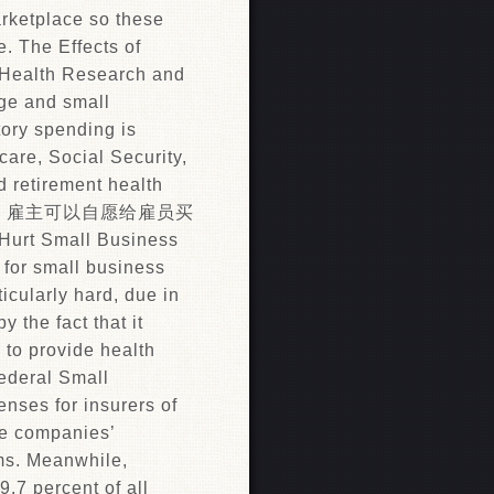
arketplace so these
. The Effects of
 Health Research and
rge and small
ory spending is
are, Social Security,
 retirement health
险。雇主可以自愿给雇员买
t Small Business
 small business
icularly hard, due in
y the fact that it
 to provide health
federal Small
enses for insurers of
ge companies’
ims. Meanwhile,
.7 percent of all