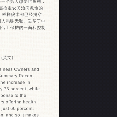
果一个穷人想要吃鱼翅，
上层抢走农民治病救命的
，样样骗术都已经揭穿
国人愚昧无耻。丢尽了中
国劳工保护的一面和控制
(英文)
siness Owners and
mmary Recent
the increase in
y 73 percent, while
sponse to the
rs offering health
 just 60 percent.
on, and so it makes