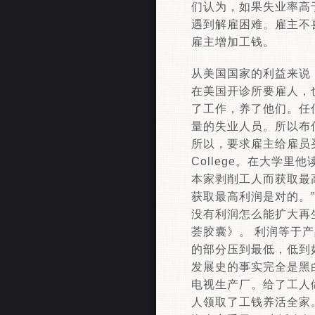
们认为，如果失业率高
遇到解雇困难。雇主不
雇主增加工钱。
从美国国家的利益来说
在美国开诊所要雇人，
了工作，养了他们。任
量的失业人员。所以布
所以，要求雇主给雇员买
College。在大学
本家剥削工人而获取最
获取最高利润是对的。
没有利润怎么能扩大再
荟胶囊》。 利润等于
的部分压到最低，低到
发展史的事实完全是黑
电视生产厂。给了工人
人领取了工钱养活全家