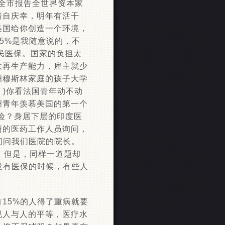
向全市报告全世界资本家
暗自庆幸，明年有活干
美国给你创造一个环境，
15%是我随意说的，不
%全民医保。国家的负担太
大再生产能力，雇主就少
洲穆斯林家庭的孩子大学
。)你看法国青年动不动
洲青年羡慕美国的第一个
险？身居下层的印度医
裔的医药工作人员询问，
问问我们医院的院长。
。 但是，同样一道题却
没有医保的时候，有些人
15%的人得了重病就要
视人与人的平等，医疗水