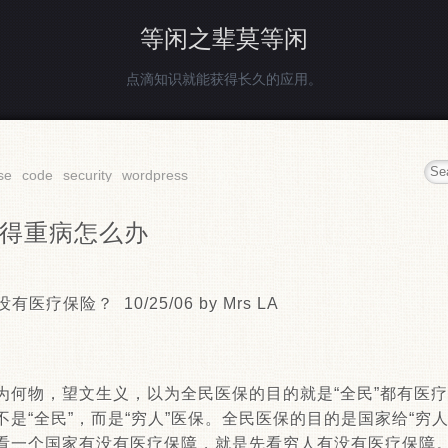
等闲之辈莫等闲
点滴知识就能获得长久的应用。
se
code
security
wordpress
得重病怎么办
疗保险？ 10/25/06 by Mrs LA
为何物，望文生义，以为全民医保的目的就是“全民”都有医
是“全民”，而是“穷人”医保。全民医保的目的是国家给“穷
看一个国家有没有医疗保障，就是先看穷人有没有医疗保障