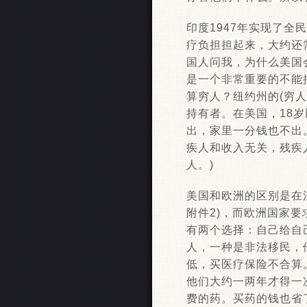
印度1947年实现了全
疗负担担起来，大约还需
国人问我，为什么美国
是一个非常重要的不能
算穷人？纽约州的(穷人
持有者。在美国，18
出，家里一分钱也不出
疾人和收入无关，残疾
人。)
美国和欧洲的区别是在
附件2)，而欧洲国家
有两个选择：自己给自
人，一种是非法移民，
低，买医疗保险不合算
他们大约一两年才得一次
费的药。买药的钱也省