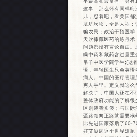
平最高和最富有，会有1
这事，那么怀有同样晦
儿，忍着吧，看美国都
坑坑坎坎，全是人祸：
骗农民；政治干预医学
天吹捧藏医药的炼丹术
问题都没有言论自由。
瞒中药和藏药含过量重
吊子中医学院学生;(
语，年轻医生只会英语
病人。中国的医疗管理
穷人手里。定义就这么
解决了，中国人还在不
整体政府功能的了解很
区别装聋卖傻；与国际
歪路领向正路就需要猴
比先进国家落后了60
好艾滋病这个世界难题