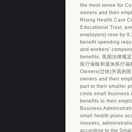
the most sense for Co
owners and their empl
Rising Health Care C
Educational Trust, pr
employers) rose by 9
benefit spending requ
and workers’ compensa
benefits. 美
医疗保险和退休医疗福利。(不强迫雇
Owners(过快)升高的医疗费
owners and their empl
part to their smaller p
costs small business 
benefits to their emp
Business Administrati
small health plans ac
insurers, administrat
according to the Smal