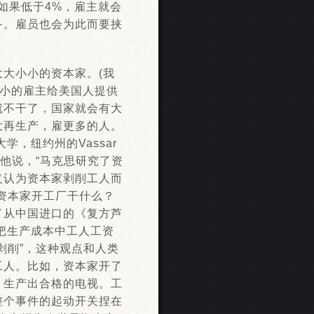
如果低于4%，雇主就会
备。雇员也会为此而要挟
大小小的资本家。(我
小小的雇主给美国人提供
就不干了，国家就会有大
大再生产，雇更多的人。
，纽约州的Vassar
，他说，“马克思研究了资
义认为资本家剥削工人而
资本家开工厂干什么？
了从中国进口的《复方芦
把生产成本中工人工资
剥削”，这种观点和人类
工人。比如，资本家开了
，生产出合格的电视。工
整个事件的起动开关捏在