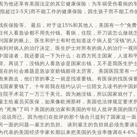
因为他还享有美国法定的其它健康保险：为车祸受伤看病的
指超过3-5天)而不能工作的健康保险，因生孩子而不能工作
疾保险等。 最后，对于这15%和其他人，美国有一个“免费
任何人看急诊都不用先付钱。看病，住院，开刀该怎么做就
到国家的账上。医生和护士有时也知道这个病人是“没钱”的
响到对病人的治疗决定。医生护士对所有的病人的治疗一视
中国读者，我还要说一下为什么：在西方民主国家，人道和
得。再说了，没钱的人看急诊是国家出钱，又不是我医生护
现在的社会难题是急诊室赔钱赔得太厉害。 美国医院里有一
er)，天天跑来跑去，他们管的事之一就是找谁要钱。有医保的找
找国家要钱了。十年前我在纽约认识一位陪女儿读书的中国
住院手术花了一万三千美元。因为她没钱，所以国家就付了。
雇主给雇员买医保，如果像欧洲那样，美国也法律规定要求
的 “死角”了吗？美国的政治家和美国的年轻人批评美国的医
只是说说而已。因为他们在批评的那个场合只提到了国家这一
另一面的问题—雇主的负担。 谈到雇主的负担就必须先要谈谈
代表的美国经济学家长期以来把美国的失业率微调在4-6%。