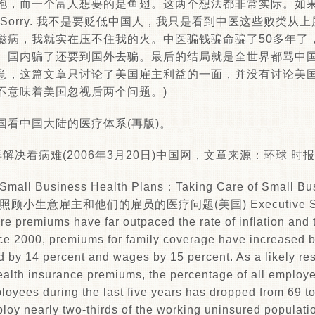
饱，而一个富人想要的是鱼翅。这两个想法都非常实际。如
Sorry. 我不是要贬低中国人，我只是看到中医这些败类从
滋病，我就实在压不住我的火。中医骗钱骗命骗了50多年了
。国内骗了还要到国外去骗。最后的结局就是全世界都骂中
者注意，这篇文章只讨论了美国雇主利益的一面，并没有讨论美
不意味着美国忽视后两个问题。)
国看中国大陆的医疗体系(再版)。
决看病难(2006年3月20日)中国网，文章来源：环球 时报 
Small Business Health Plans：Taking Care of Small Bu
 怎样照顾小生意雇主和他们的雇员的医疗问题(美国) Executive Su
re premiums have far outpaced the rate of inflation and 
e 2000, premiums for family coverage have increased b
ed by 14 percent and wages by 15 percent. As a likely re
ealth insurance premiums, the percentage of all employe
loyees during the last five years has dropped from 69 to
oy nearly two-thirds of the working uninsured populati