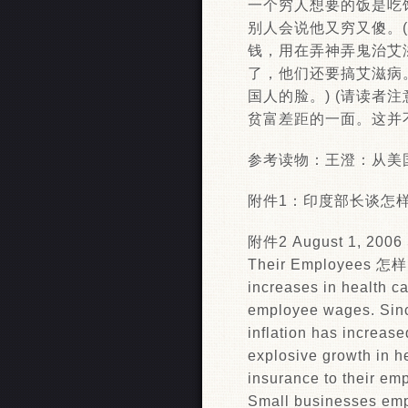
一个穷人想要的饭是吃
别人会说他又穷又傻。(
钱，用在弄神弄鬼治艾
了，他们还要搞艾滋病
国人的脸。) (请读
贫富差距的一面。这并
参考读物：王澄：从美
附件1：印度部长谈怎样解
附件2 August 1, 2006 
Their Employees
increases in health ca
employee wages. Sinc
inflation has increas
explosive growth in h
insurance to their emp
Small businesses empl