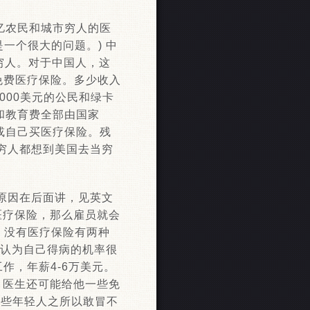
9亿农民和城市穷人的医
一个很大的问题。) 中
穷人。对于中国人，这
免费医疗保险。多少收入
000美元的公民和绿卡
和教育费全部由国家
或自己买医疗保险。残
穷人都想到美国去当穷
原因在后面讲，见英文
医疗保险，那么雇员就会
，没有医疗保险有两种
己认为自己得病的机率很
作，年薪4-6万美元。
钱，医生还可能给他一些免
这些年轻人之所以敢冒不