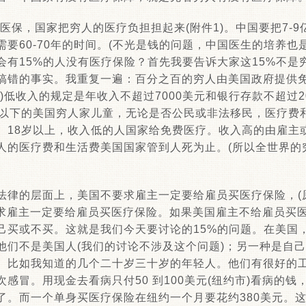
民医保，国家把穷人的医疗负担担起来(附件1)。中国要把7-
要60-70年的时间。(不光是钱的问题，中国医生的培养也是
会有15%的人没有医疗保险？首先我要告诉大家这15%不是
搞错的事实。我重复一遍：百分之百的穷人由美国政府提供
)低收入的规定是年收入不超过7000美元和银行存款不超过2
岁以下的美国穷人家儿童，无论是否公民或非法移民，医疗费
。18岁以上，收入低的人国家给免费医疗。收入高的由雇主
人的医疗费和生活费美国国家管到人死为止。(所以全世界的
法律的层面上，美国不要求雇主一定要给雇员买医疗保险，(
要求雇主一定要给雇员买医疗保险。如果美国雇主不给雇员买
己买或不买。这就是我们今天要讨论的15%的问题。在美国
他们不是美国人(我们的讨论不涉及这个问题)；另一种是自
。比如我知道的几个二十岁三十岁的年轻人。他们有很好的工
感冒。用现金去看病只付50 到100美元(纽约市)看病的
了。而一个单身买医疗保险在纽约一个月要花约380美元。