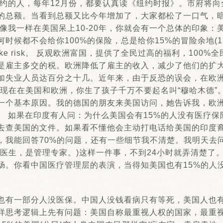
纽约的人，每年12月份，都要认真读《纽约时报》。市府将
的总额。当看到总额又比今年增加了，大家都松了一口气，
像我一样在美国呆上10-20年，你就会有一个总体的印象：
时候都不会给你100%的保险，总是给你15%的冒险余地(
ke risk。 反观欧洲富国，提供了全民过高的福利，100
是雇主多交的税。欧洲降低了雇主的收入，减少了他们的扩
加失业人员达百分之十几。近年来，由于反恐的误会，在欧
(现在在美国和欧洲，你生了孩子千万不要起名叫“穆哈木德”
一个基本原因。我的德国的朋友来美国访问，她告诉我，欧
。 如果在印度有人问：为什么美国会有15%的人没有医疗保
去查美国的文件。如果看不懂他会主动打电话给美国的印度
，我能回答70%的问题，还有一些细节我不清楚。我明天去
是医生，是管理专家。)这样一件事，不到24小时就弄清楚了
肠。你看中国医疗管理层的表演，当得知美国也有15%的人
也有一部分人没医保。中国人没钱看病只有等死，美国人也有
样思考逻辑上先有问题：美国自称最重视人权的国家，最重