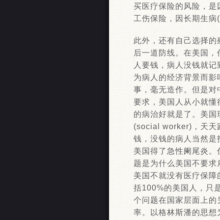
买医疗保险的风险，是
工伤保险，因长期生病(
此外，还有自己选择的残
后一道防线。在美国，
人要钱，病人没钱就记
为病人的经济背景而影
事，毫无造作。但是对
要求，美国人从小就懂
的病治好就是了。美国
(social work
钱，没钱的病人当然是
美国得了急性阑尾炎。
题是为什么美国不要求
美国不就没有医疗保障
括100%的美国人，
个问题在国家层面上的
率。以格林斯潘的思想为