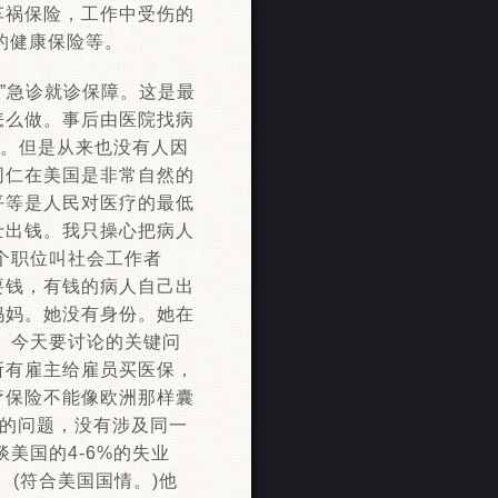
车祸保险，工作中受伤的
的健康保险等。
”急诊就诊保障。这是最
怎么做。事后由医院找病
人。但是从来也没有人因
同仁在美国是非常自然的
平等是人民对医疗的最低
士出钱。我只操心把病人
个职位叫社会工作者
医保要钱，有钱的病人自己出
妈妈。她没有身份。她在
 今天要讨论的关键问
所有雇主给雇员买医保，
疗保险不能像欧洲那样囊
面的问题，没有涉及同一
美国的4-6%的失业
(符合美国国情。)他