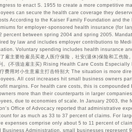
ngress to enact S. 1955 to create a more competitive m
oyees can secure the health care coverage they deserve
osts According to the Kaiser Family Foundation and the
emiums for employer-sponsored health insurance (for la
.2 percent between spring 2004 and spring 2005. Mandat
ired by law and includes employer contributions to Medic
tion. Voluntary spending includes health insurance and
国法律规定了雇主要给雇员买老人医疗保险，社安(退休)保险和工伤
主买) Rising Health Care Costs Especially Hur
用对小生意雇主打击特别大 The situation is more dire for
oyees. All cost increases hit small business owners part
rofit margins. For health care costs, this is compounded b
owners more than their counterparts in larger companies
loyees, due to economies of scale. In January 2003, the 
on’s Office of Advocacy reported that administrative exp
count for as much as 33 to 37 percent of claims. For lar
ive expenses comprise only about 5 to 11 percent of cla
l Business Administration, small businesses represent 99