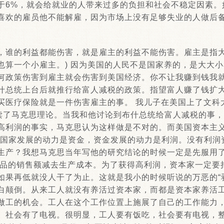
于6%，就会给就业的人带来过多的负担和社会不稳定因素。
喜欢的雇员他不能解雇，因为市场上没有足够失业的人做后
，谁的利益都能伤害，就是雇主的利益不能伤害。雇主是指大
也算一个小雇主。) 因为美国的人民不是国家养的，是大大
何政策伤害到雇主就会伤害到美国经济。你不让我赚到钱我
什总统上台后就推行给富人减税的政策。指望富人赚了钱扩
医疗保险就是一件伤害雇主的事。 我儿子在美国上了文科大学
里他读了马克思理论。当我和他讨论到布什总统给富人减税的事
高利润的事实，马克思认为这样做是不对的。而美国资本主
”国家发展的动力是资金，资金发展的动力是利润。没有利润
生产？我想马克思当年写他的研究结论的时候一定是先服用
产品的销售额减去生产成本。为了获得高利润，资本家一定要
如果再低就没人干了为止。这就是我小的时候听说的万恶的“
白颠倒。从来工人就没有养活过资本家，而都是资本家养活
做工的机会。工人在这个工作位置上施展了自己的工作能力
。社会有了电视。很明显，工人要有饭吃，社会要有电视，