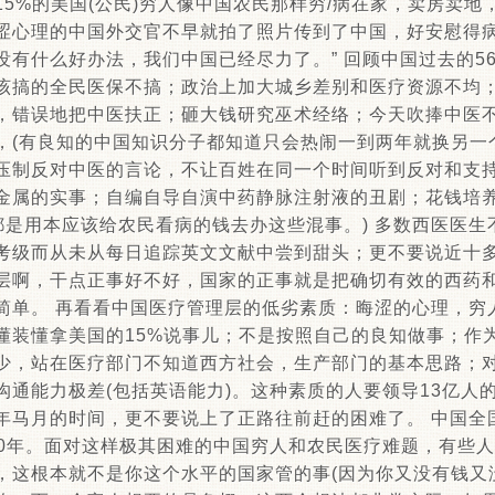
5%的美国(公民)穷人像中国农民那样穷/病在家，卖房卖地
涩心理的中国外交官不早就拍了照片传到了中国，好安慰得病
没有什么好办法，我们中国已经尽力了。” 回顾中国过去的5
该搞的全民医保不搞；政治上加大城乡差别和医疗资源不均
，错误地把中医扶正；砸大钱研究巫术经络；今天吹捧中医
，(有良知的中国知识分子都知道只会热闹一到两年就换另一
压制反对中医的言论，不让百姓在同一个时间听到反对和支持
金属的实事；自编自导自演中药静脉注射液的丑剧；花钱培养5
这都是用本应该给农民看病的钱去办这些混事。) 多数西医医
考级而从未从每日追踪英文文献中尝到甜头；更不要说近十
层啊，干点正事好不好，国家的正事就是把确切有效的西药
简单。 再看看中国医疗管理层的低劣素质：晦涩的心理，穷
懂装懂拿美国的15%说事儿；不是按照自己的良知做事；作
少，站在医疗部门不知道西方社会，生产部门的基本思路；
沟通能力极差(包括英语能力)。这种素质的人要领导13亿人
年马月的时间，更不要说上了正路往前赶的困难了。 中国全
-70年。面对这样极其困难的中国穷人和农民医疗难题，有些
，这根本就不是你这个水平的国家管的事(因为你又没有钱又