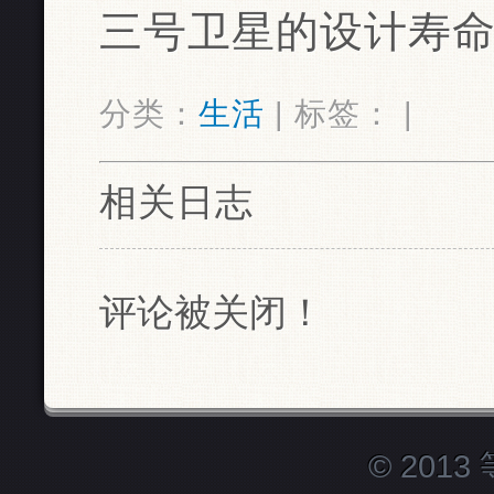
三号卫星的设计寿命
分类：
生活
| 标签： |
相关日志
评论被关闭！
© 201