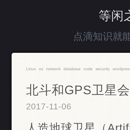
等闲
点滴知识就
Linux
os
network
database
code
security
wordpres
北斗和GPS卫星
2017-11-06
人造地球卫星（Artific