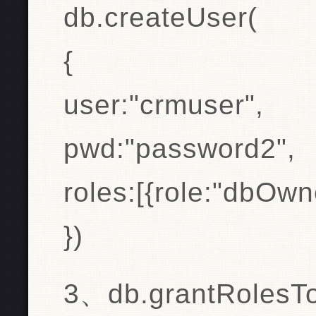
db.createUser(
{
user:"crmuser",
pwd:"password2",
roles:[{role:"dbOwn
})
3、db.grantRolesT