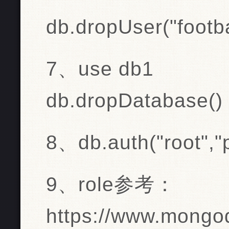
db.dropUser("footba
7、use db1
db.dropDatabase()
8、db.auth("root","
9、role参考：
https://www.mongo