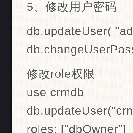
5、修改用户密码
db.updateUser( "ad
db.changeUserPass
修改role权限
use crmdb
db.updateUser("crm
roles: ["dbOwner"]