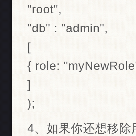
"root",
"db" : "admin",
[
{ role: "myNewRole
]
);
4、如果你还想移除