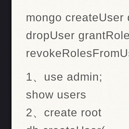
mongo createUser 
dropUser grantRol
revokeRolesFromU
1、use admin;
show users
2、create root