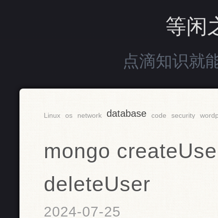
等闲
点滴知识就
database
Linux
os
network
code
security
wordp
mongo createUse
deleteUser
2024-07-25