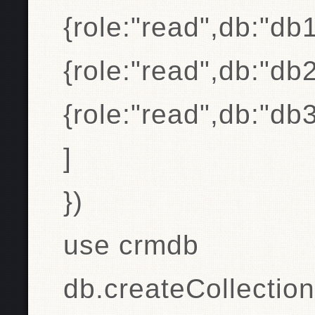
{role:"read",db:"db1
{role:"read",db:"db2
{role:"read",db:"db3
]
})
use crmdb
db.createCollection(