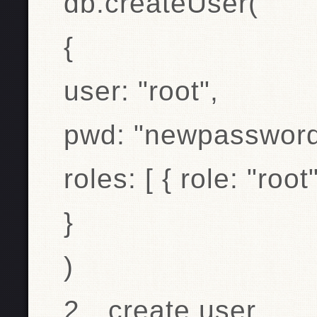
db.createUser(
{
user: "root",
pwd: "newpassword
roles: [ { role: "root
}
)
2、create user