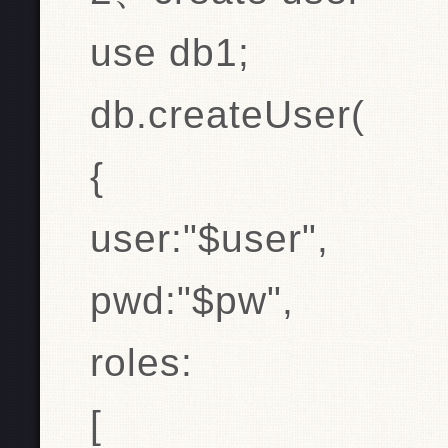
use db1;
db.createUser(
{
user:"$user",
pwd:"$pw",
roles:
[