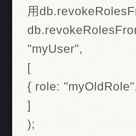
用db.revokeRoles
db.revokeRolesFr
"myUser",
[
{ role: "myOldRole"
]
);