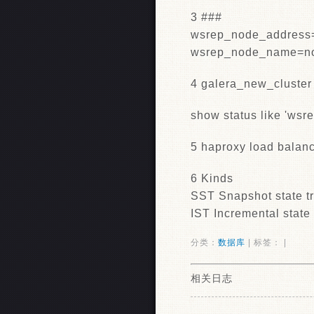
3 ###
wsrep_node_address=
wsrep_node_name=n
4 galera_new_cluster
show status like 'wsr
5 haproxy load bal
6 Kinds
SST Snapshot state tr
IST Incremental state 
分类：
数据库
| 标签： |
相关日志