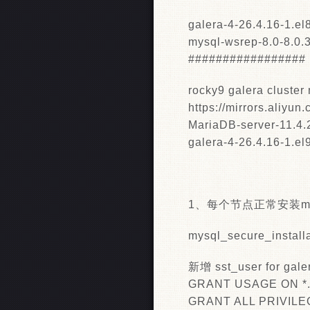
galera-4-26.4.16-1.e
mysql-wsrep-8.0-8.0.
#################
rocky9 galera cluster
https://mirrors.aliyu
MariaDB-server-11.4.
galera-4-26.4.16-1.e
1、每个节点正常安装mar
mysql_secure_install
新增 sst_user for gale
GRANT USAGE ON *.* 
GRANT ALL PRIVILEGE