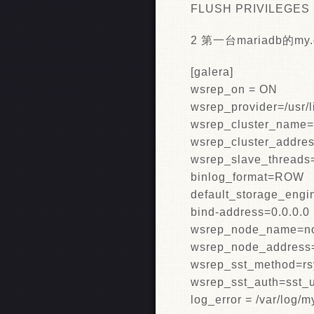
FLUSH PRIVILEGES
2 第一台mariadb的my
[galera]
wsrep_on = ON
wsrep_provider=/usr/l
wsrep_cluster_name="
wsrep_cluster_addres
wsrep_slave_thre
binlog_format=ROW
default_storage_eng
bind-address=0.0.0.0
wsrep_node_name=n
wsrep_node_address=
wsrep_sst_method=rs
wsrep_sst_auth=sst_u
log_error = /var/log/m