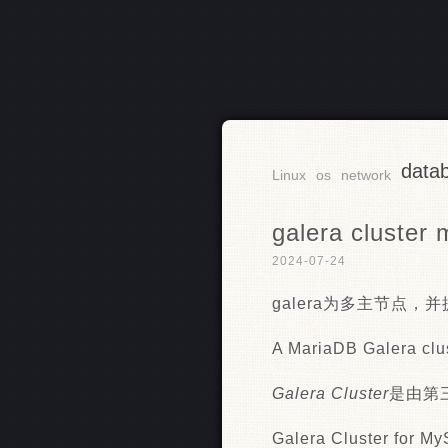
data
RSS
Linux
os
network
galera cluster 
2024-07-24
galera为多主节点，并
A MariaDB Galera clus
Galera
Cluster
是由第
Galera Cluster for 