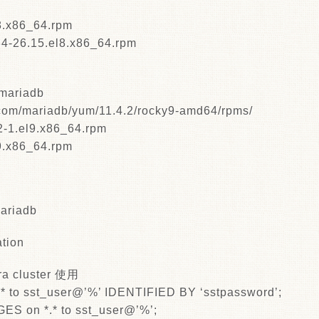
l8.x86_64.rpm
34-26.15.el8.x86_64.rpm
 mariadb
n.com/mariadb/yum/11.4.2/rocky9-amd64/rpms/
2-1.el9.x86_64.rpm
l9.x86_64.rpm
iadb
ation
ra cluster 使用
to sst_user@’%’ IDENTIFIED BY ‘sstpassword’;
S on *.* to sst_user@’%’;