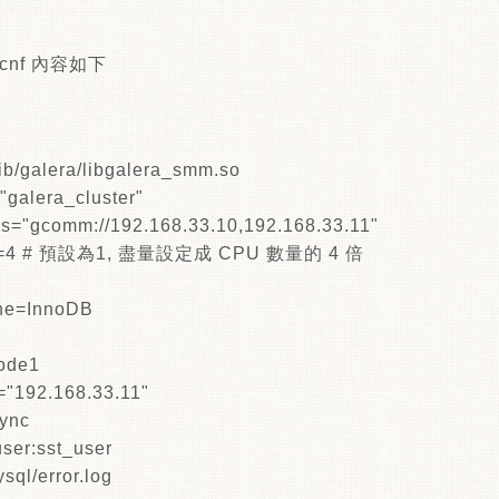
.cnf 內容如下
ib/galera/libgalera_smm.so
galera_cluster"
s="gcomm://192.168.33.10,192.168.33.11"
ads=4 # 預設為1, 盡量設定成 CPU 數量的 4 倍
ine=InnoDB
ode1
"192.168.33.11"
ync
ser:sst_user
ysql/error.log