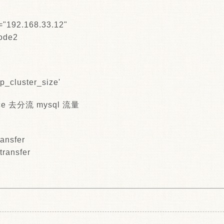
"192.168.33.12"
ode2
ep_cluster_size'
ance 去分流 mysql 流量
ansfer
transfer