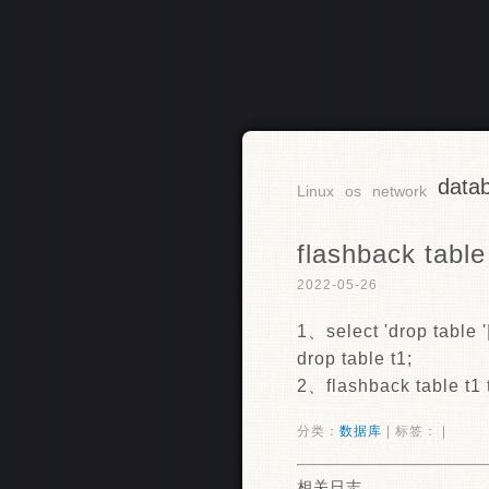
data
RSS
Linux
os
network
flashback table
2022-05-26
1、select 'drop table '|
drop table t1;
2、flashback table t1 
分类：
数据库
| 标签： |
相关日志