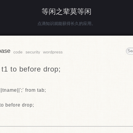
等闲之辈莫等闲
点滴知识就能获得长久的应用。
base
code
security
wordpress
 t1 to before drop;
|tname||';' from tab;
to before drop;